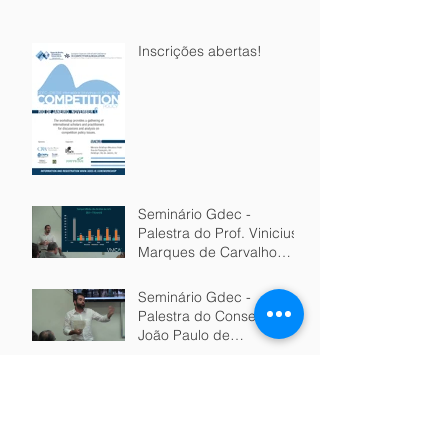
Inscrições abertas!
Seminário Gdec -
Palestra do Prof. Vinicius
Marques de Carvalho
(USP)
Seminário Gdec -
Palestra do Conselheiro
João Paulo de
Resende/CADE
Entrevista com Vinicius
Marques de Carvalho - A
evolução da Política de
Defesa de Concorrência