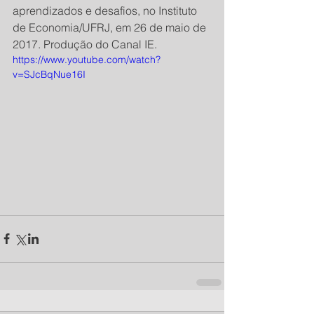
aprendizados e desafios, no Instituto 
de Economia/UFRJ, em 26 de maio de 
2017. Produção do Canal IE.
https://www.youtube.com/watch?
v=SJcBqNue16I